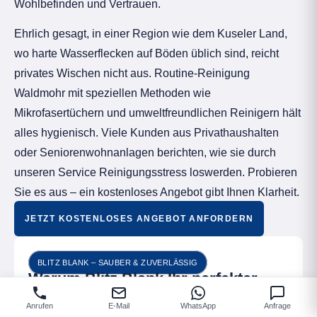
Wohlbefinden und Vertrauen.
Ehrlich gesagt, in einer Region wie dem Kuseler Land,
wo harte Wasserflecken auf Böden üblich sind, reicht
privates Wischen nicht aus. Routine-Reinigung
Waldmohr mit speziellen Methoden wie
Mikrofasertüchern und umweltfreundlichen Reinigern hält
alles hygienisch. Viele Kunden aus Privathaushalten
oder Seniorenwohnanlagen berichten, wie sie durch
unseren Service Reinigungsstress loswerden. Probieren
Sie es aus – ein kostenloses Angebot gibt Ihnen Klarheit.
JETZT KOSTENLOSES ANGEBOT ANFORDERN
BLITZ BLANK – SAUBER & ZUVERLÄSSIG
Warum Blitz Blank Ihr perfekter
Partner für die Unterhaltsreinigung
Anrufen
E-Mail
WhatsApp
Anfrage
in Waldmohr ist