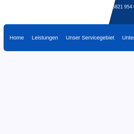
info@reinigung-bblank.de
06821 954 
Home
Leistungen
Unser Servicegebiet
Unte