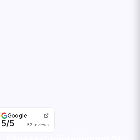
Google
5/5
52 reviews
Fitnessstudioreinigung St.