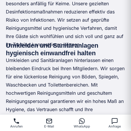
besonders anfällig für Keime. Unsere gezielten
Desinfektionsmaßnahmen reduzieren effektiv das
Risiko von Infektionen. Wir setzen auf geprüfte
Reinigungsmittel und hygienische Verfahren, damit
Ihre Gäste sich wohlfühlen und sich voll und ganz auf
ihr Training konzentrieren können.
Umkleiden und Sanitäranlagen
hygienisch einwandfrei halten
Umkleiden und Sanitäranlagen hinterlassen einen
bleibenden Eindruck bei Ihren Mitgliedern. Wir sorgen
für eine lückenlose Reinigung von Böden, Spiegeln,
Waschbecken und Toilettenbereichen. Mit
hochwertigen Reinigungsmitteln und geschultem
Reinigungspersonal garantieren wir ein hohes Maß an
Hygiene, das Vertrauen schafft und Ihre
Professionalität als Betreiber unterstreicht.
Reinigungsdienst außerhalb der
Betriebszeiten für ungestörte Abläufe
Anrufen
E-Mail
WhatsApp
Anfrage