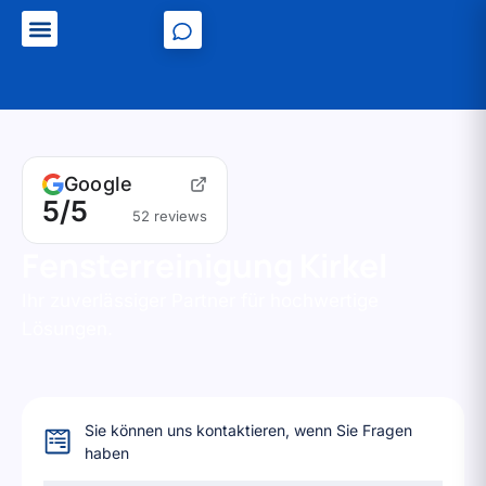
Unser Servicegebiet
Google
5/5
52 reviews
Fensterreinigung Kirkel
Ihr zuverlässiger Partner für hochwertige
Lösungen.
Sie können uns kontaktieren, wenn Sie Fragen
haben